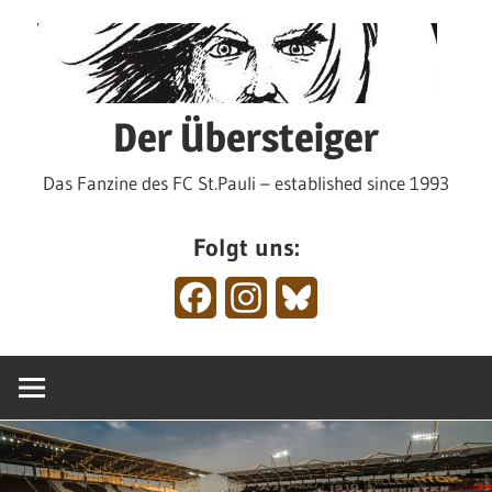
Zum
Inhalt
springen
Der Übersteiger
Das Fanzine des FC St.Pauli – established since 1993
Folgt uns:
Facebook
Instagram
Bluesky