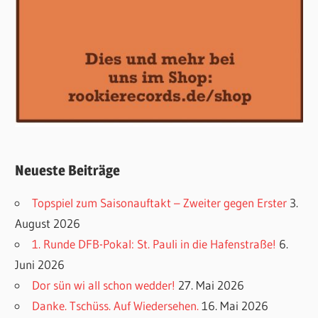
Neueste Beiträge
Topspiel zum Saisonauftakt – Zweiter gegen Erster
3.
August 2026
1. Runde DFB-Pokal: St. Pauli in die Hafenstraße!
6.
Juni 2026
Dor sün wi all schon wedder!
27. Mai 2026
Danke. Tschüss. Auf Wiedersehen.
16. Mai 2026