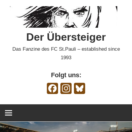
Zum
Inhalt
springen
Der Übersteiger
Das Fanzine des FC St.Pauli – established since
1993
Folgt uns:
Facebook
Instagram
Bluesky