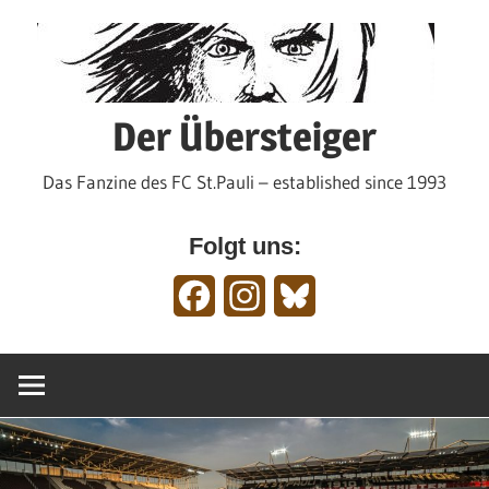
Zum
Inhalt
springen
Der Übersteiger
Das Fanzine des FC St.Pauli – established since 1993
Folgt uns:
Facebook
Instagram
Bluesky