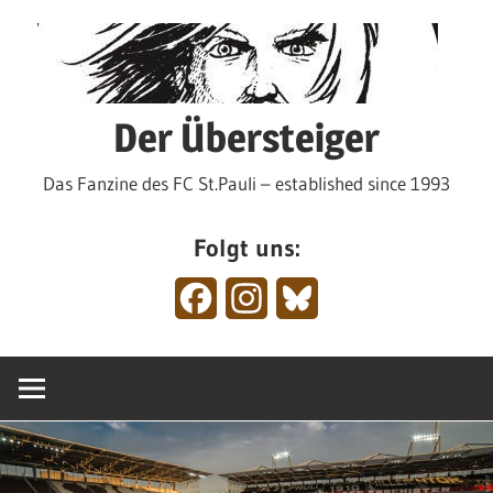
Zum
Inhalt
springen
Der Übersteiger
Das Fanzine des FC St.Pauli – established since 1993
Folgt uns:
Facebook
Instagram
Bluesky