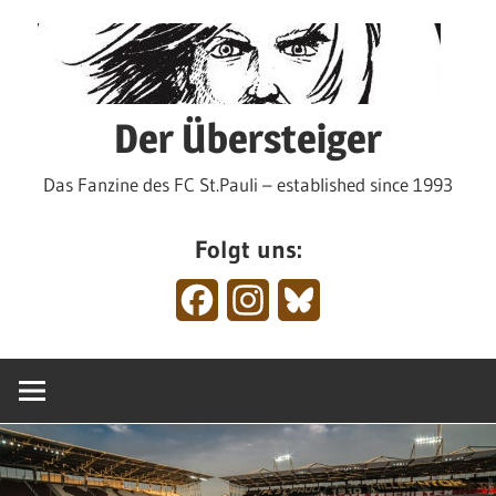
Zum
Inhalt
springen
Der Übersteiger
Das Fanzine des FC St.Pauli – established since 1993
Folgt uns:
Facebook
Instagram
Bluesky