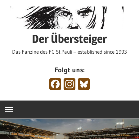
Zum
Inhalt
springen
Der Übersteiger
Das Fanzine des FC St.Pauli – established since 1993
Folgt uns:
Facebook
Instagram
Bluesky