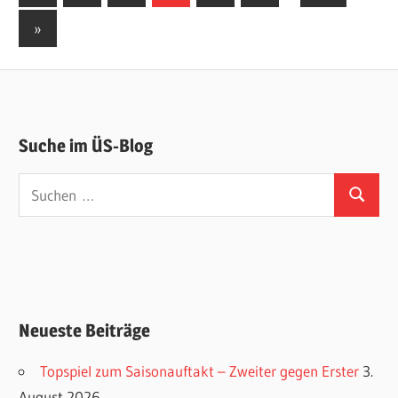
Beiträge
der
Nächste
»
Beiträge
Beiträge
Suche im ÜS-Blog
Suchen
Suchen
nach:
Neueste Beiträge
Topspiel zum Saisonauftakt – Zweiter gegen Erster
3.
August 2026