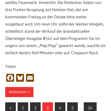
weißes Feuerwerk. Immerhin: Die Kiezkicker haben nun
drei Punkte Vorsprung auf Holstein Kiel, der am
kommenden Freitag an der Ostsee bitte weiter
ausgebaut wird. Um neun Uhr sollte der Wecker klingeln,
schließlich stand der Verkauf der brandaktuellen
Übersteiger-Ausgabe #142 auf dem Programm. Da ich
ungern von einem „Piep-Piep“ geweckt werde, wachte ich
einfach bereits fünf Minuten eher auf. Chapeau! Nach
Teilen:
Facebook
Bluesky
Email
Weiterlesen
Seitennummerierung
Vorherige
«
1
2
3
4
5
…
14