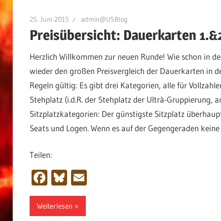
25. Juni 2015
admin@USBlog
Preisübersicht: Dauerkarten 1.&
Herzlich Willkommen zur neuen Runde! Wie schon in den
wieder den großen Preisvergleich der Dauerkarten in d
Regeln gültig: Es gibt drei Kategorien, alle für Vollz
Stehplatz (i.d.R. der Stehplatz der Ultrà-Gruppierung, 
Sitzplatzkategorien: Der günstigste Sitzplatz überhaup
Seats und Logen. Wenn es auf der Gegengeraden keine Sitz
Teilen:
Facebook
Bluesky
Email
Weiterlesen