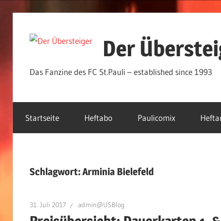
Zum
Inhalt
Der Überstei
springen
Das Fanzine des FC St.Pauli – established since 1993
Startseite
Heftabo
Paulicomix
Hefta
Schlagwort:
Arminia Bielefeld
31. Juli 2017
admin@USBlog
Preisübersicht: Dauerkarten 1. 