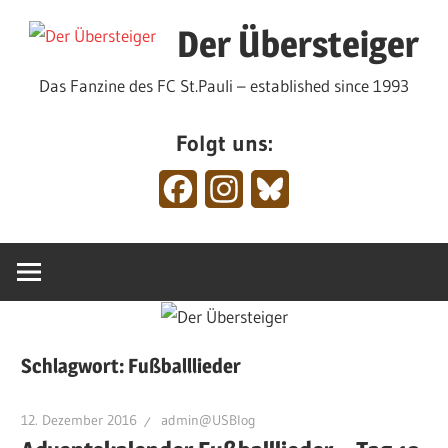
Zum
Der Übersteiger
Inhalt
springen
Das Fanzine des FC St.Pauli – established since 1993
Folgt uns:
Facebook
Instagram
Bluesky
Schlagwort:
Fußballlieder
12. Dezember 2016
admin@USBlog