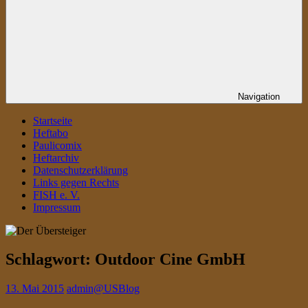
Navigation
Startseite
Heftabo
Paulicomix
Heftarchiv
Datenschutzerklärung
Links gegen Rechts
FISH e. V.
Impressum
Schlagwort:
Outdoor Cine GmbH
13. Mai 2015
admin@USBlog