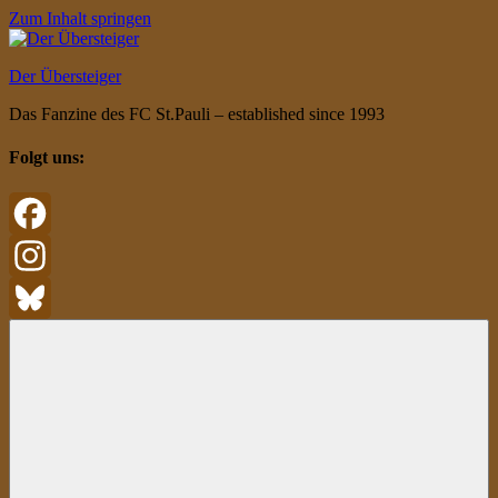
Zum Inhalt springen
Der Übersteiger
Das Fanzine des FC St.Pauli – established since 1993
Folgt uns:
Facebook
Instagram
Bluesky