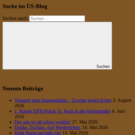
Suche im ÜS-Blog
Suchen nach:
Suchen
Neueste Beiträge
Topspiel zum Saisonauftakt – Zweiter gegen Erster
3. August
2026
1. Runde DFB-Pokal: St. Pauli in die Hafenstraße!
6. Juni
2026
Dor sün wi all schon wedder!
27. Mai 2026
Danke. Tschüss. Auf Wiedersehen.
16. Mai 2026
High Noon um halb vier
14. Mai 2026