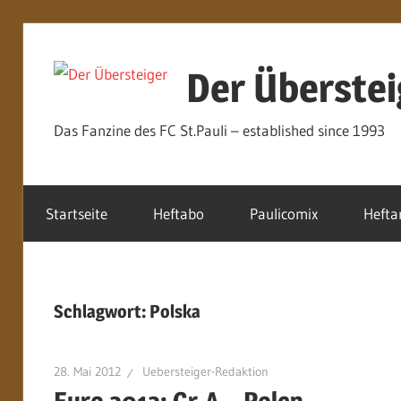
Zum
Inhalt
Der Überstei
springen
Das Fanzine des FC St.Pauli – established since 1993
Startseite
Heftabo
Paulicomix
Hefta
Schlagwort:
Polska
28. Mai 2012
Uebersteiger-Redaktion
Euro 2012: Gr.A – Polen