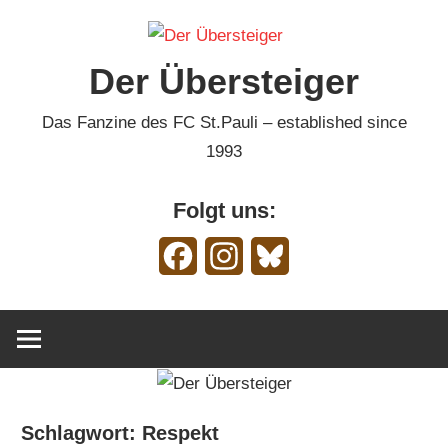
Zum
Inhalt
Der Übersteiger
springen
Das Fanzine des FC St.Pauli – established since
1993
Folgt uns:
Facebook
Instagram
Bluesky
Schlagwort:
Respekt