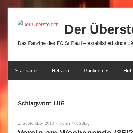
Zum
Inhalt
Der Überst
springen
Das Fanzine des FC St.Pauli – established since 1
Startseite
Heftabo
Paulicomix
Heft
Schlagwort:
U15
1. September 2013
admin@USBlog
Verein am Wochenende (35/2