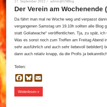
17. September 2012
admin@USBlog
Der Verein am Wochenende (
Da fährt man mal ne Woche weg und verpasst dann g
vergangenen Samstag um 19.10h sollten alle Blog g
statt Goliatwache“ veröffentlichen. Tja, zu spät, ic
Was es sonst noch zum Treffen am Freitag Abend im
sehr ausführlich und auch sehr liebevoll bebildert) 
dann auch relativ knapp, da die Profis ja bekanntlic
Teilen:
Facebook
Bluesky
Email
Weiterlesen