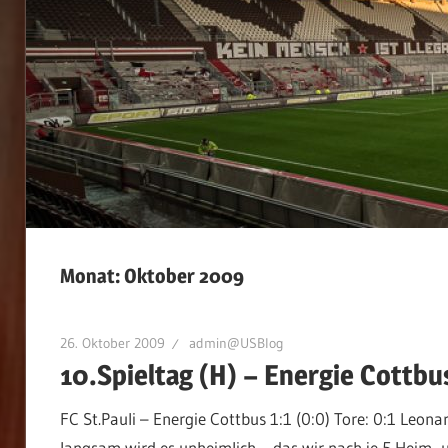
Monat:
Oktober 2009
26. Oktober 2009
admin@USBlog
10.Spieltag (H) – Energie Cottb
FC St.Pauli – Energie Cottbus 1:1 (0:0) Tore: 0:1 Leona
langsam wird es unheimlich… das wir nach je 5 Heim- u