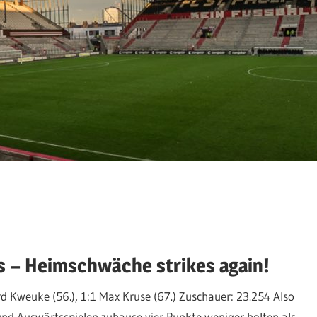
us – Heimschwäche strikes again!
rd Kweuke (56.), 1:1 Max Kruse (67.) Zuschauer: 23.254 Also
nd Auswärtsspielen zuhause vier Punkte weniger holten als