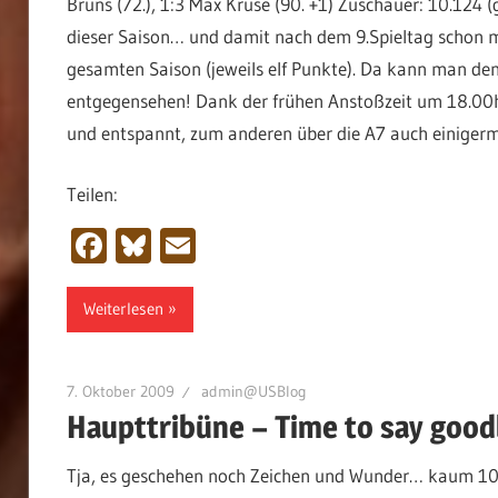
Bruns (72.), 1:3 Max Kruse (90. +1) Zuschauer: 10.124 (
dieser Saison… und damit nach dem 9.Spieltag schon me
gesamten Saison (jeweils elf Punkte). Da kann man dem 
entgegensehen! Dank der frühen Anstoßzeit um 18.00h 
und entspannt, zum anderen über die A7 auch einigerm
Teilen:
Facebook
Bluesky
Email
Weiterlesen
7. Oktober 2009
admin@USBlog
Haupttribüne – Time to say goo
Tja, es geschehen noch Zeichen und Wunder… kaum 1031