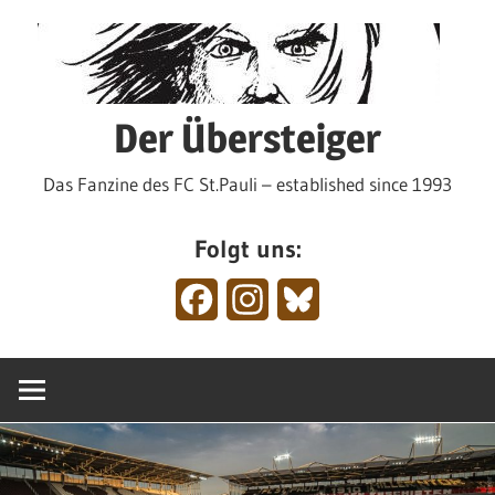
Zum
Inhalt
springen
Der Übersteiger
Das Fanzine des FC St.Pauli – established since 1993
Folgt uns:
Facebook
Instagram
Bluesky