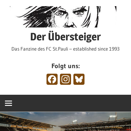
Zum
Inhalt
springen
Der Übersteiger
Das Fanzine des FC St.Pauli – established since 1993
Folgt uns:
Facebook
Instagram
Bluesky