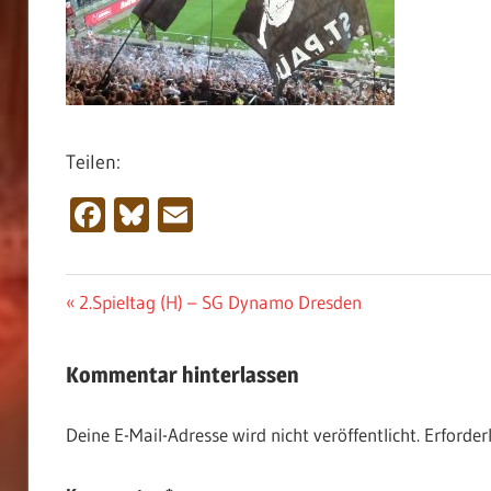
Teilen:
Facebook
Bluesky
Email
Beitragsnavigation
Vorheriger
2.Spieltag (H) – SG Dynamo Dresden
Beitrag:
Kommentar hinterlassen
Deine E-Mail-Adresse wird nicht veröffentlicht.
Erforder