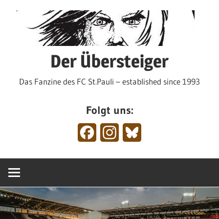
Zum
Inhalt
springen
Der Übersteiger
Das Fanzine des FC St.Pauli – established since 1993
Folgt uns:
Facebook
Instagram
Bluesky