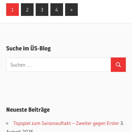
Seitennummerierung
Nächste
1
2
3
4
»
Beiträge
der
Beiträge
Suche im ÜS-Blog
Suchen
Suchen
nach:
Neueste Beiträge
Topspiel zum Saisonauftakt – Zweiter gegen Erster
3.
August 2026