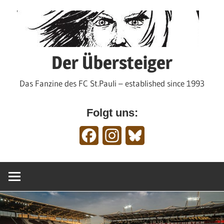
Zum
Inhalt
springen
Der Übersteiger
Das Fanzine des FC St.Pauli – established since 1993
Folgt uns:
Facebook
Instagram
Bluesky