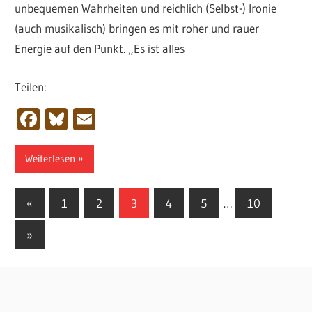
unbequemen Wahrheiten und reichlich (Selbst-) Ironie
(auch musikalisch) bringen es mit roher und rauer
Energie auf den Punkt. „Es ist alles
Teilen:
Facebook
Bluesky
Email
Weiterlesen
Seitennummerierung
Vorherige
«
1
2
3
4
5
…
10
Beiträge
der
Nächste
»
Beiträge
Beiträge