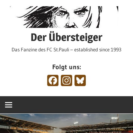
Zum
Inhalt
springen
Der Übersteiger
Das Fanzine des FC St.Pauli – established since 1993
Folgt uns:
Facebook
Instagram
Bluesky