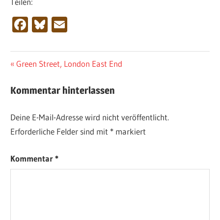
Teilen:
Facebook
Bluesky
Email
Beitragsnavigation
Vorheriger
Green Street, London East End
Beitrag:
Kommentar hinterlassen
Deine E-Mail-Adresse wird nicht veröffentlicht.
Erforderliche Felder sind mit
*
markiert
Kommentar
*