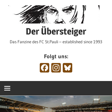
Zum
Inhalt
springen
Der Übersteiger
Das Fanzine des FC St.Pauli – established since 1993
Folgt uns:
Facebook
Instagram
Bluesky