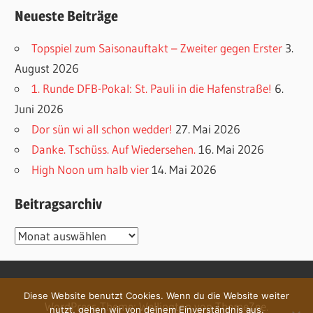
Neueste Beiträge
Topspiel zum Saisonauftakt – Zweiter gegen Erster
3.
August 2026
1. Runde DFB-Pokal: St. Pauli in die Hafenstraße!
6.
Juni 2026
Dor sün wi all schon wedder!
27. Mai 2026
Danke. Tschüss. Auf Wiedersehen.
16. Mai 2026
High Noon um halb vier
14. Mai 2026
Beitragsarchiv
Beitragsarchiv
Diese Website benutzt Cookies. Wenn du die Website weiter
WordPress-Theme: Wellington von ThemeZee.
nutzt, gehen wir von deinem Einverständnis aus.