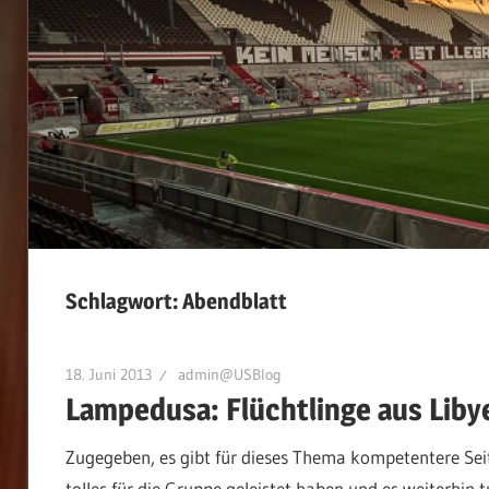
Schlagwort:
Abendblatt
18. Juni 2013
admin@USBlog
Lampedusa: Flüchtlinge aus Lib
Zugegeben, es gibt für dieses Thema kompetentere Seite
tolles für die Gruppe geleistet haben und es weiterhin