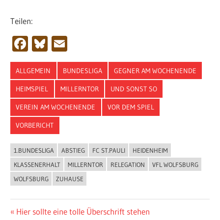
Teilen:
Facebook
Bluesky
Email
ALLGEMEIN
BUNDESLIGA
GEGNER AM WOCHENENDE
HEIMSPIEL
MILLERNTOR
UND SONST SO
VEREIN AM WOCHENENDE
VOR DEM SPIEL
VORBERICHT
1.BUNDESLIGA
ABSTIEG
FC ST.PAULI
HEIDENHEIM
KLASSENERHALT
MILLERNTOR
RELEGATION
VFL WOLFSBURG
WOLFSBURG
ZUHAUSE
Beitragsnavigation
Vorheriger
Hier sollte eine tolle Überschrift stehen