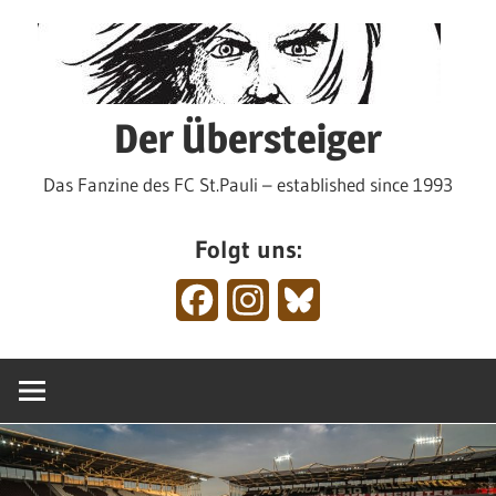
Zum
Inhalt
springen
Der Übersteiger
Das Fanzine des FC St.Pauli – established since 1993
Folgt uns:
Facebook
Instagram
Bluesky