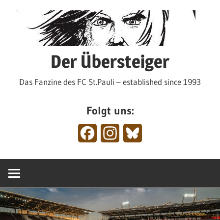
Zum
Inhalt
springen
Der Übersteiger
Das Fanzine des FC St.Pauli – established since 1993
Folgt uns:
Facebook
Instagram
Bluesky