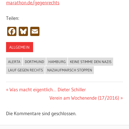
marathon.de/gegenrechts
Teilen:
Facebook
Bluesky
Email
ALLGEMEIN
ALERTA
DORTMUND
HAMBURG
KEINE STIMME DEN NAZIS
LAUF GEGEN RECHTS
NAZIAUFMARSCH STOPPEN
Beitragsnavigation
Vorheriger
Was macht eigentlich… Dieter Schiller
Beitrag:
Nächster
Verein am Wochenende (17/2016)
Beitrag:
Die Kommentare sind geschlossen.