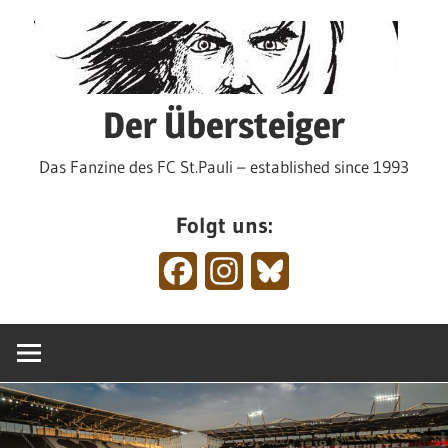
Zum
Inhalt
springen
Der Übersteiger
Das Fanzine des FC St.Pauli – established since 1993
Folgt uns:
Facebook
Instagram
Bluesky