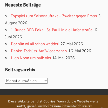
Neueste Beiträge
Topspiel zum Saisonauftakt – Zweiter gegen Erster
3.
August 2026
1. Runde DFB-Pokal: St. Pauli in die Hafenstraße!
6.
Juni 2026
Dor sün wi all schon wedder!
27. Mai 2026
Danke. Tschüss. Auf Wiedersehen.
16. Mai 2026
High Noon um halb vier
14. Mai 2026
Beitragsarchiv
Beitragsarchiv
Diese Website benutzt Cookies. Wenn du die Website weiter
WordPress-Theme: Wellington von ThemeZee.
nutzt, gehen wir von deinem Einverständnis aus.