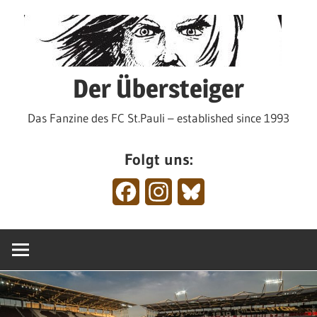
Zum
Inhalt
springen
Der Übersteiger
Das Fanzine des FC St.Pauli – established since 1993
Folgt uns:
Facebook
Instagram
Bluesky