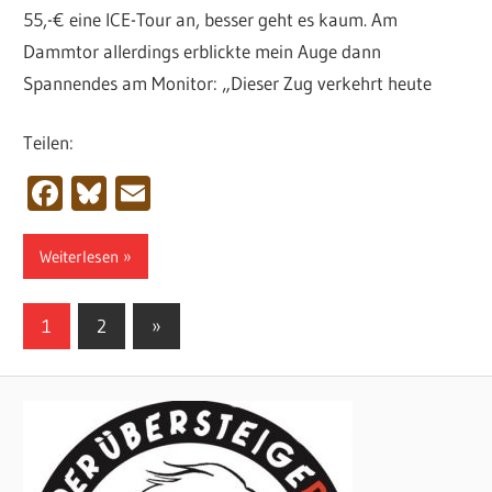
55,-€ eine ICE-Tour an, besser geht es kaum. Am
Dammtor allerdings erblickte mein Auge dann
Spannendes am Monitor: „Dieser Zug verkehrt heute
Teilen:
Facebook
Bluesky
Email
Weiterlesen
Seitennummerierung
Nächste
1
2
»
Beiträge
der
Beiträge