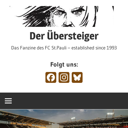
Zum
Inhalt
springen
Der Übersteiger
Das Fanzine des FC St.Pauli – established since 1993
Folgt uns:
Facebook
Instagram
Bluesky