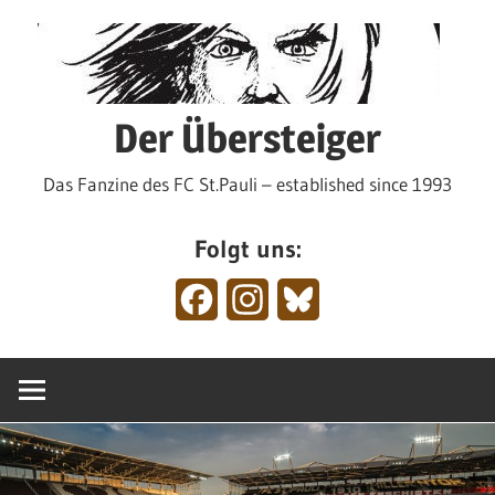
Zum
Inhalt
springen
Der Übersteiger
Das Fanzine des FC St.Pauli – established since 1993
Folgt uns:
Facebook
Instagram
Bluesky