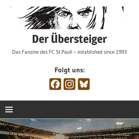
Zum
Inhalt
springen
Der Übersteiger
Das Fanzine des FC St.Pauli – established since 1993
Folgt uns:
Facebook
Instagram
Bluesky