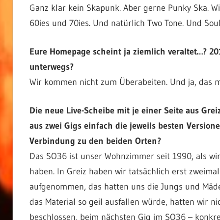
Ganz klar kein Skapunk. Aber gerne Punky Ska. W
60ies und 70ies. Und natürlich Two Tone. Und Sou
Eure Homepage scheint ja ziemlich veraltet…? 20
unterwegs?
Wir kommen nicht zum Überabeiten. Und ja, das me
Die neue Live-Scheibe mit je einer Seite aus Grei
aus zwei Gigs einfach die jeweils besten Versi
Verbindung zu den beiden Orten?
Das SO36 ist unser Wohnzimmer seit 1990, als wir
haben. In Greiz haben wir tatsächlich erst zweimal
aufgenommen, das hatten uns die Jungs und Mädels
das Material so geil ausfallen würde, hatten wir n
beschlossen, beim nächsten Gig im SO36 – konkr