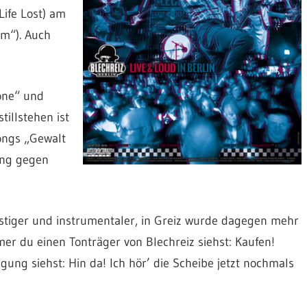
Life Lost) am
em“). Auch
one“ und
tillstehen ist
ongs „Gewalt
ong gegen
astiger und instrumentaler, in Greiz wurde dagegen mehr
mer du einen Tonträger von Blechreiz siehst: Kaufen!
g siehst: Hin da! Ich hör’ die Scheibe jetzt nochmals