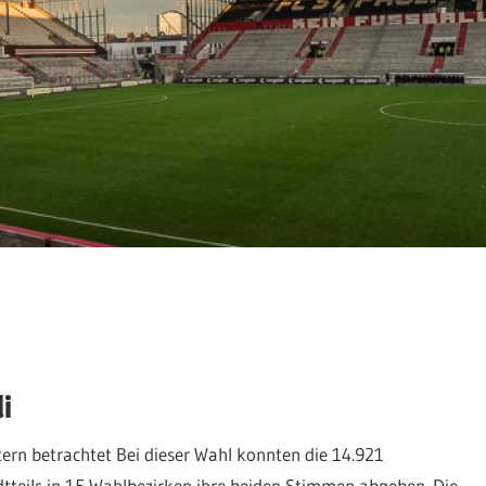
i
tern betrachtet Bei dieser Wahl konnten die 14.921
tteils in 15 Wahlbezirken ihre beiden Stimmen abgeben. Die