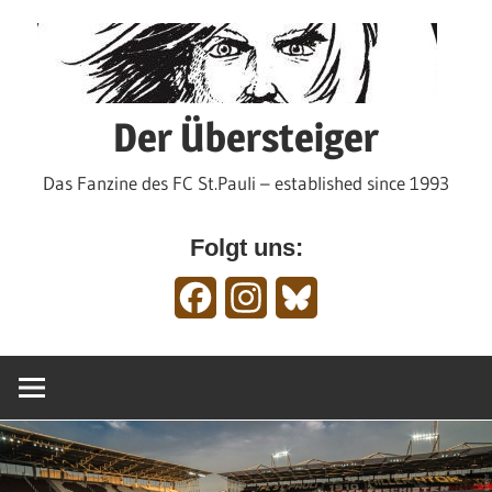
Zum
Inhalt
springen
Der Übersteiger
Das Fanzine des FC St.Pauli – established since 1993
Folgt uns:
Facebook
Instagram
Bluesky