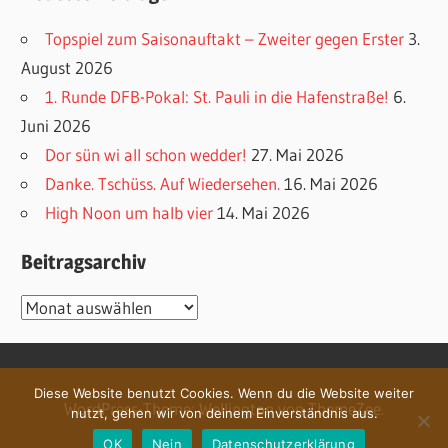
Topspiel zum Saisonauftakt – Zweiter gegen Erster
3.
August 2026
1. Runde DFB-Pokal: St. Pauli in die Hafenstraße!
6.
Juni 2026
Dor sün wi all schon wedder!
27. Mai 2026
Danke. Tschüss. Auf Wiedersehen.
16. Mai 2026
High Noon um halb vier
14. Mai 2026
Beitragsarchiv
Beitragsarchiv
Diese Website benutzt Cookies. Wenn du die Website weiter
WordPress-Theme: Wellington von ThemeZee.
nutzt, gehen wir von deinem Einverständnis aus.
OK
Nein
Datenschutzerklärung