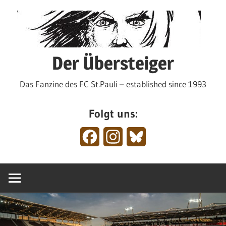
Zum
Inhalt
springen
Der Übersteiger
Das Fanzine des FC St.Pauli – established since 1993
Folgt uns:
Facebook
Instagram
Bluesky