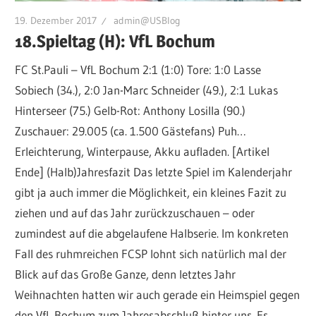
19. Dezember 2017
admin@USBlog
18.Spieltag (H): VfL Bochum
FC St.Pauli – VfL Bochum 2:1 (1:0) Tore: 1:0 Lasse
Sobiech (34.), 2:0 Jan-Marc Schneider (49.), 2:1 Lukas
Hinterseer (75.) Gelb-Rot: Anthony Losilla (90.)
Zuschauer: 29.005 (ca. 1.500 Gästefans) Puh…
Erleichterung, Winterpause, Akku aufladen. [Artikel
Ende] (Halb)Jahresfazit Das letzte Spiel im Kalenderjahr
gibt ja auch immer die Möglichkeit, ein kleines Fazit zu
ziehen und auf das Jahr zurückzuschauen – oder
zumindest auf die abgelaufene Halbserie. Im konkreten
Fall des ruhmreichen FCSP lohnt sich natürlich mal der
Blick auf das Große Ganze, denn letztes Jahr
Weihnachten hatten wir auch gerade ein Heimspiel gegen
den VfL Bochum zum Jahresabschluß hinter uns. Es