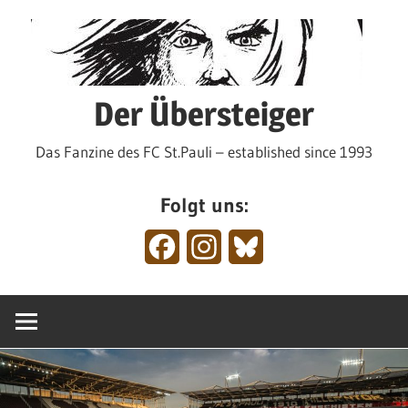
Zum
Inhalt
springen
Der Übersteiger
Das Fanzine des FC St.Pauli – established since 1993
Folgt uns:
Facebook
Instagram
Bluesky