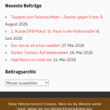
Neueste Beiträge
Topspiel zum Saisonauftakt – Zweiter gegen Erster
3.
August 2026
1. Runde DFB-Pokal: St. Pauli in die Hafenstraße!
6.
Juni 2026
Dor sün wi all schon wedder!
27. Mai 2026
Danke. Tschüss. Auf Wiedersehen.
16. Mai 2026
High Noon um halb vier
14. Mai 2026
Beitragsarchiv
Beitragsarchiv
Diese Website benutzt Cookies. Wenn du die Website weiter
WordPress-Theme: Wellington von ThemeZee.
nutzt, gehen wir von deinem Einverständnis aus.