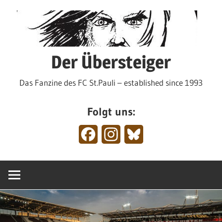
Zum
Inhalt
springen
Der Übersteiger
Das Fanzine des FC St.Pauli – established since 1993
Folgt uns:
Facebook
Instagram
Bluesky