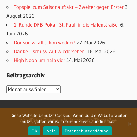
Topspiel zum Saisonauftakt – Zweiter gegen Erster
3.
August 2026
1. Runde DFB-Pokal: St. Pauli in die Hafenstraße!
6.
Juni 2026
Dor sün wi all schon wedder!
27. Mai 2026
Danke. Tschüss. Auf Wiedersehen.
16. Mai 2026
High Noon um halb vier
14. Mai 2026
Beitragsarchiv
Beitragsarchiv
Diese Website benutzt Cookies. Wenn du die Website weiter
WordPress-Theme: Wellington von ThemeZee.
nutzt, gehen wir von deinem Einverständnis aus.
OK
Nein
Datenschutzerklärung