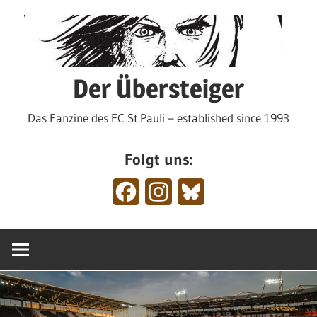
Zum
Inhalt
springen
Der Übersteiger
Das Fanzine des FC St.Pauli – established since 1993
Folgt uns:
Facebook
Instagram
Bluesky