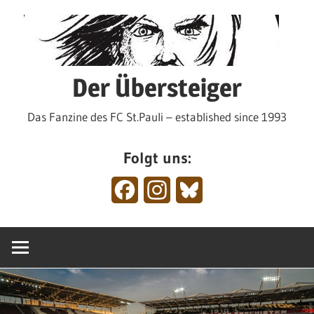
Zum
Inhalt
springen
Der Übersteiger
Das Fanzine des FC St.Pauli – established since 1993
Folgt uns:
Facebook
Instagram
Bluesky