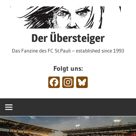
Zum
Inhalt
springen
Der Übersteiger
Das Fanzine des FC St.Pauli – established since 1993
Folgt uns:
Facebook
Instagram
Bluesky