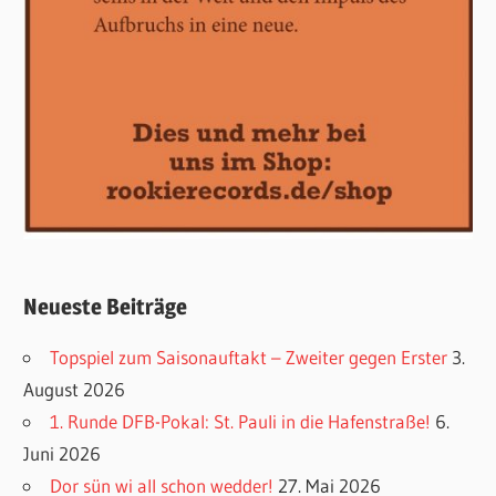
Neueste Beiträge
Topspiel zum Saisonauftakt – Zweiter gegen Erster
3.
August 2026
1. Runde DFB-Pokal: St. Pauli in die Hafenstraße!
6.
Juni 2026
Dor sün wi all schon wedder!
27. Mai 2026