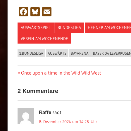
Facebook
Bluesky
Email
AUSWÄRTSSPIEL
BUNDESLIGA
GEGNER AM WOCHENE
VEREIN AM WOCHENENDE
1.BUNDESLIGA
AUSWÄRTS
BAYARENA
BAYER 04 LEVERKUSE
Beitragsnavigation
Vorheriger
Once upon a time in the Wild Wild West
Beitrag:
2 Kommentare
sagt:
Raffe
8. Dezember 2024 um 14:26 Uhr