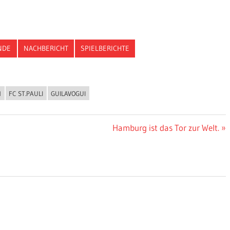
NDE
NACHBERICHT
SPIELBERICHTE
N
FC ST.PAULI
GUILAVOGUI
Nächster
Hamburg ist das Tor zur Welt.
Beitrag: