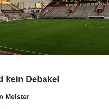
d kein Debakel
n Meister