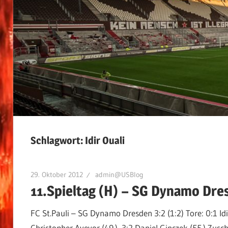
Schlagwort:
Idir Ouali
29. Oktober 2012
admin@USBlog
11.Spieltag (H) – SG Dynamo Dre
FC St.Pauli – SG Dynamo Dresden 3:2 (1:2) Tore: 0:1 Idir 
Christopher Avevor (49.), 3:2 Daniel Ginczek (55.) Zus