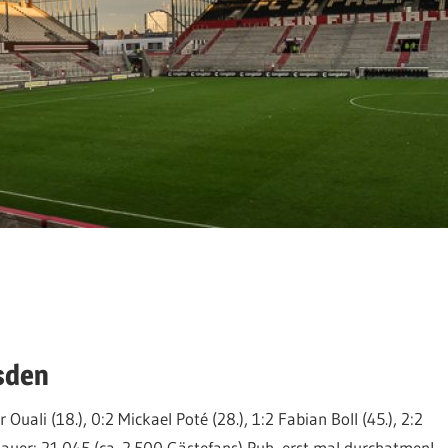
sden
Ouali (18.), 0:2 Mickael Poté (28.), 1:2 Fabian Boll (45.), 2:2
chauer: 21.045 (ca. 2.500 Gästefans) Puh, erst mal durchatmen!