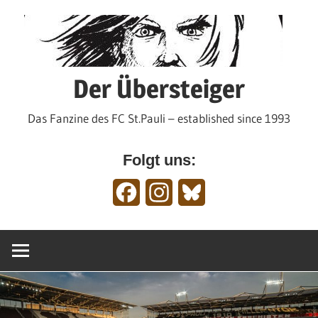
Zum
Inhalt
springen
Der Übersteiger
Das Fanzine des FC St.Pauli – established since 1993
Folgt uns:
Facebook
Instagram
Bluesky