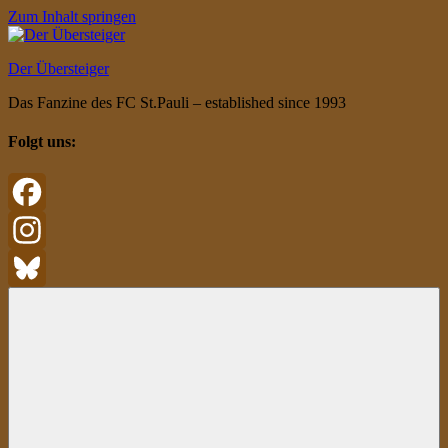
Zum Inhalt springen
Der Übersteiger
Das Fanzine des FC St.Pauli – established since 1993
Folgt uns:
Facebook
Instagram
Bluesky