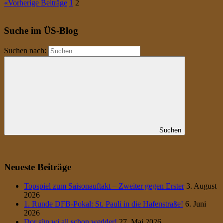
«
Vorherige Beiträge
1
2
Suche im ÜS-Blog
Suchen nach:
Suchen
Neueste Beiträge
Topspiel zum Saisonauftakt – Zweiter gegen Erster
3. August
2026
1. Runde DFB-Pokal: St. Pauli in die Hafenstraße!
6. Juni
2026
Dor sün wi all schon wedder!
27. Mai 2026