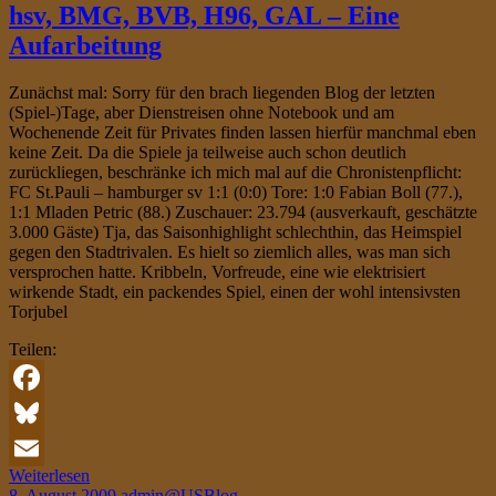
hsv, BMG, BVB, H96, GAL – Eine
Aufarbeitung
Zunächst mal: Sorry für den brach liegenden Blog der letzten
(Spiel-)Tage, aber Dienstreisen ohne Notebook und am
Wochenende Zeit für Privates finden lassen hierfür manchmal eben
keine Zeit. Da die Spiele ja teilweise auch schon deutlich
zurückliegen, beschränke ich mich mal auf die Chronistenpflicht:
FC St.Pauli – hamburger sv 1:1 (0:0) Tore: 1:0 Fabian Boll (77.),
1:1 Mladen Petric (88.) Zuschauer: 23.794 (ausverkauft, geschätzte
3.000 Gäste) Tja, das Saisonhighlight schlechthin, das Heimspiel
gegen den Stadtrivalen. Es hielt so ziemlich alles, was man sich
versprochen hatte. Kribbeln, Vorfreude, eine wie elektrisiert
wirkende Stadt, ein packendes Spiel, einen der wohl intensivsten
Torjubel
Teilen:
Facebook
Bluesky
Weiterlesen
Email
8. August 2009
admin@USBlog