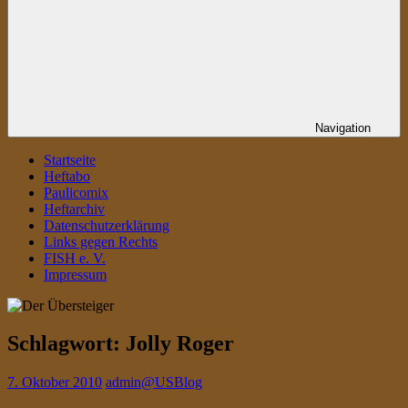
Navigation
Startseite
Heftabo
Paulicomix
Heftarchiv
Datenschutzerklärung
Links gegen Rechts
FISH e. V.
Impressum
Schlagwort:
Jolly Roger
7. Oktober 2010
admin@USBlog