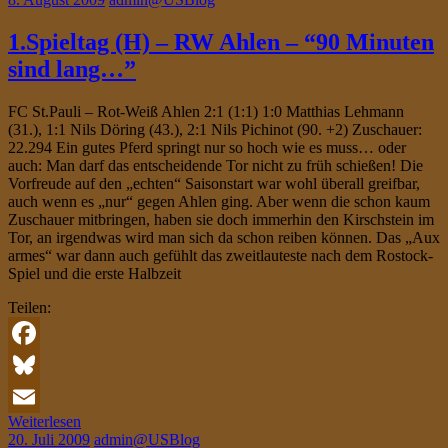
1.Spieltag (H) – RW Ahlen – “90 Minuten
sind lang…”
FC St.Pauli – Rot-Weiß Ahlen 2:1 (1:1) 1:0 Matthias Lehmann
(31.), 1:1 Nils Döring (43.), 2:1 Nils Pichinot (90. +2) Zuschauer:
22.294 Ein gutes Pferd springt nur so hoch wie es muss… oder
auch: Man darf das entscheidende Tor nicht zu früh schießen! Die
Vorfreude auf den „echten“ Saisonstart war wohl überall greifbar,
auch wenn es „nur“ gegen Ahlen ging. Aber wenn die schon kaum
Zuschauer mitbringen, haben sie doch immerhin den Kirschstein im
Tor, an irgendwas wird man sich da schon reiben können. Das „Aux
armes“ war dann auch gefühlt das zweitlauteste nach dem Rostock-
Spiel und die erste Halbzeit
Teilen:
Facebook
Bluesky
Weiterlesen
Email
20. Juli 2009
admin@USBlog