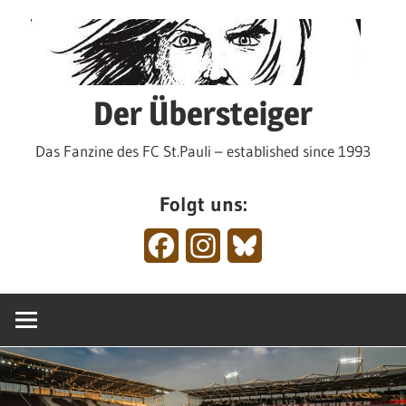
Zum
Inhalt
springen
Der Übersteiger
Das Fanzine des FC St.Pauli – established since 1993
Folgt uns:
Facebook
Instagram
Bluesky