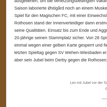
ausgeliehen, um die verletzungsbedingten Vaka
Saison laborierte Østigård noch an einem Muskelf
Spiel für den Magischen FC, mit einer Einwec
Rothosen stand der Innenverteidiger dann erstma
seine Qualitäten. Einsatz bis zum Ende und Aggr
20-jährige seinen Stammplatz sicher. Von 28 Spi
einmal wegen einer gelben Karte gesperrt und fie
letzten Spieltag gegen SV Wehen-Wiesbaden erzi
aber sein Jubel beim Derby gegen die Rothosen; B
Leo mit Jubel vor der Sü
©