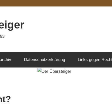
eiger
993
archiv
Datenschutzerklärung
Links gegen Rech
ht?