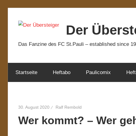
Zum
Inhalt
Der Überst
springen
Das Fanzine des FC St.Pauli – established since 1
Startseite
Heftabo
Paulicomix
Heft
30. August 2020
Ralf Rembold
Wer kommt? – Wer ge