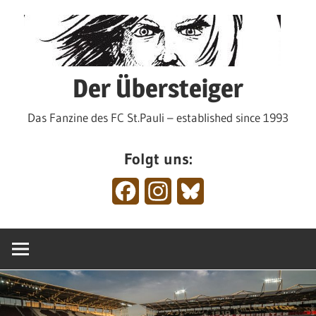
Zum
Inhalt
springen
Der Übersteiger
Das Fanzine des FC St.Pauli – established since 1993
Folgt uns:
Facebook
Instagram
Bluesky