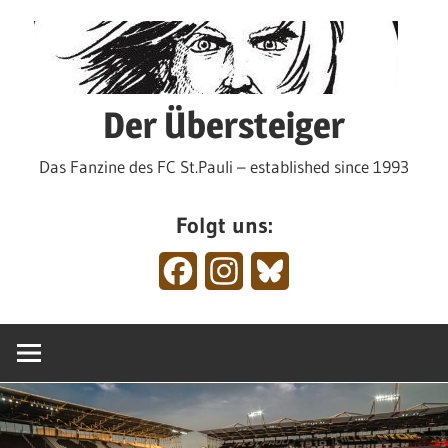
Zum
Inhalt
springen
Der Übersteiger
Das Fanzine des FC St.Pauli – established since 1993
Folgt uns:
Facebook
Instagram
Bluesky