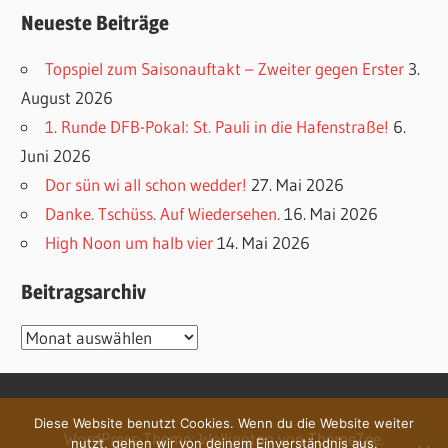
Neueste Beiträge
Topspiel zum Saisonauftakt – Zweiter gegen Erster
3.
August 2026
1. Runde DFB-Pokal: St. Pauli in die Hafenstraße!
6.
Juni 2026
Dor sün wi all schon wedder!
27. Mai 2026
Danke. Tschüss. Auf Wiedersehen.
16. Mai 2026
High Noon um halb vier
14. Mai 2026
Beitragsarchiv
Beitragsarchiv
Diese Website benutzt Cookies. Wenn du die Website weiter
WordPress-Theme: Wellington von ThemeZee.
nutzt, gehen wir von deinem Einverständnis aus.