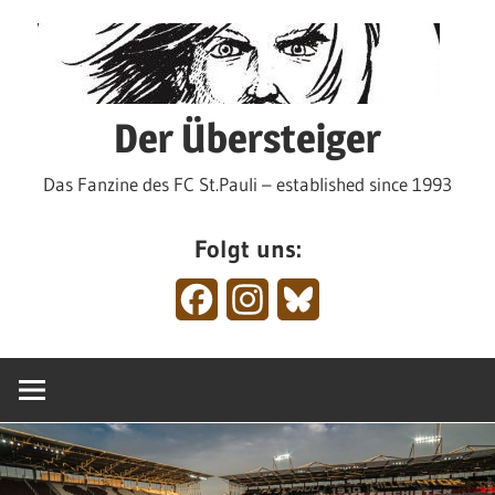
Zum
Inhalt
springen
Der Übersteiger
Das Fanzine des FC St.Pauli – established since 1993
Folgt uns:
Facebook
Instagram
Bluesky