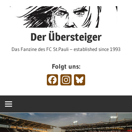
Zum
Inhalt
springen
Der Übersteiger
Das Fanzine des FC St.Pauli – established since 1993
Folgt uns:
Facebook
Instagram
Bluesky