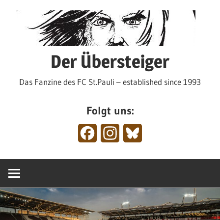
Zum
Inhalt
springen
Der Übersteiger
Das Fanzine des FC St.Pauli – established since 1993
Folgt uns:
Facebook
Instagram
Bluesky