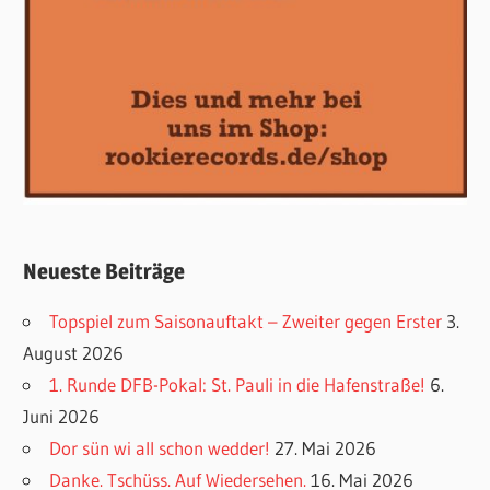
Neueste Beiträge
Topspiel zum Saisonauftakt – Zweiter gegen Erster
3.
August 2026
1. Runde DFB-Pokal: St. Pauli in die Hafenstraße!
6.
Juni 2026
Dor sün wi all schon wedder!
27. Mai 2026
Danke. Tschüss. Auf Wiedersehen.
16. Mai 2026